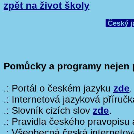
zpět na život školy
Český j
Pomůcky a programy nejen 
.: Portál o českém jazyku
zde
.
.: Internetová jazyková příruč
.: Slovník cizích slov
zde
.
.: Pravidla českého pravopisu
.: Všeobecná česká interneto