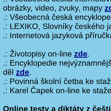
obrázky, video, zvuky, mapy
z
.: Všeobecná česká encyklop
.: LEXIKO, Slovníky českého 
.: Internetová jazyková příruč
.: Životopisy on-line
zde
.
.: Encyklopedie nejvýznamnějš
děl
zde
.
.: Povinná školní četba ke st
.: Karel Čapek on-line ke staže
Online testy a diktáty z češt