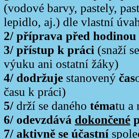
(vodové barvy, pastely, pas
lepidlo, aj.) dle vlastní ú
2/ příprava před hodinou
3/ přístup k práci
(snaží se
výuku ani ostatní žáky)
4/ dodržuje
stanovený
čas
času k práci)
5/
drží se daného
téma
tu a
6/
odevzdává
dokončené
p
7/ aktivně se účastní
spol