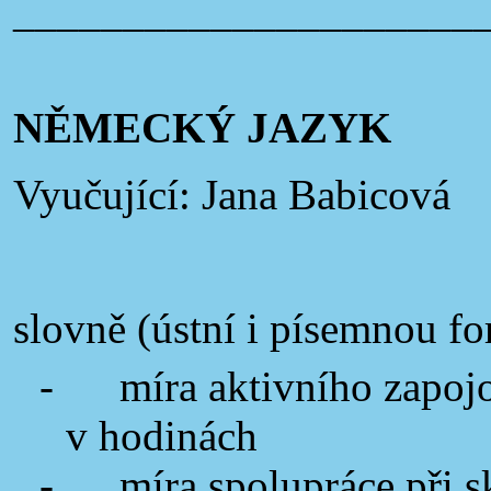
_____________________
NĚMECKÝ JAZYK
Vyučující: Jana Babicová
slovně (ústní i písemnou f
-
míra aktivního zapoj
v hodinách
-
míra spolupráce při s