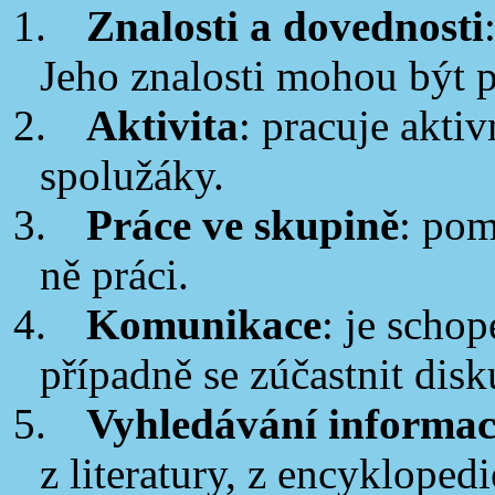
1.
Znalosti a dovednosti
Jeho znalosti mohou být 
2.
Aktivita
: pracuje aktiv
spolužáky.
3.
Práce ve skupině
: pom
ně práci.
4.
Komunikace
: je scho
případně se zúčastnit disk
5.
Vyhledávání informac
z literatury, z encyklopedi