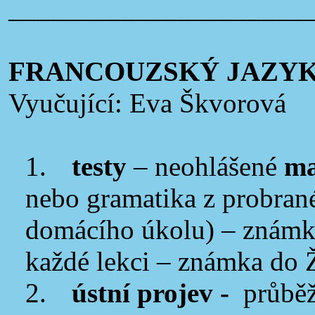
_____________________
FRANCOUZSKÝ JAZY
Vyučující: Eva Škvorová
1.
testy
– neohlášené
ma
nebo gramatika z probrané
domácího úkolu) – známk
každé lekci – známka do
2.
ústní projev -
průběž