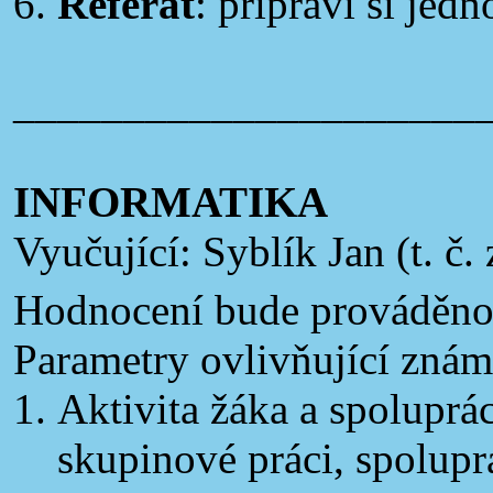
Referát
: připraví si jedn
_____________________
INFORMATIKA
Vyučující: Syblík Jan (t. 
Hodnocení bude prováděn
Parametry ovlivňující zná
Aktivita žáka a spoluprá
skupinové práci, spolupr