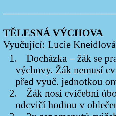
_____________________
TĚLESNÁ VÝCHOVA
Vyučující: Lucie Kneidlová
1.
Docházka – žák se pra
výchovy. Žák nemusí cvič
před vyuč. jednotkou o
2.
Žák nosí cvičební úbo
odcvičí hodinu v oblečen