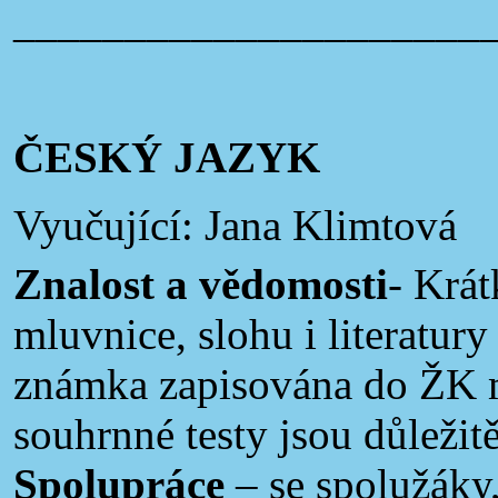
_____________________
ČESKÝ JAZYK
Vyučující: Jana Klimtová
Znalost a vědomosti
- Krát
mluvnice, slohu i literatu
známka zapisována do ŽK 
souhrnné testy jsou důležit
Spolupráce
– se spolužáky,