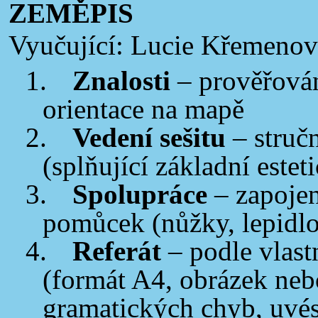
ZEMĚPIS
Vyučující: Lucie Křemenov
1.
Znalosti
– prověřován
orientace na mapě
2.
Vedení sešitu
– struč
(splňující základní este
3.
Spolupráce
– zapojen
pomůcek (nůžky, lepidlo
4.
Referát
– podle vlast
(formát A4, obrázek neb
gramatických chyb, uvés