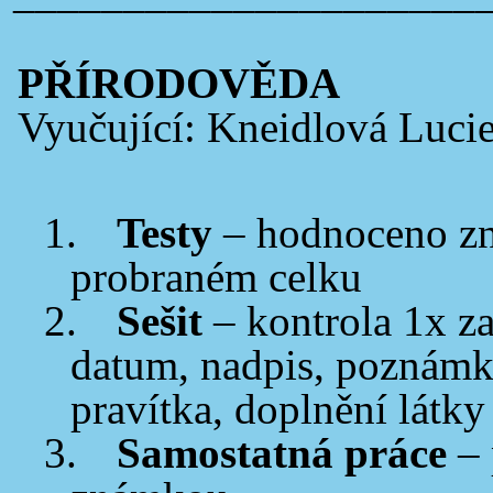
PŘÍRODOVĚDA
Vyučující: Kneidlová Luci
1.
Testy
– hodnoceno zn
probraném celku
2.
Sešit
– kontrola 1x za
datum, nadpis, poznámky
pravítka, doplnění látky
3.
Samostatná práce
–