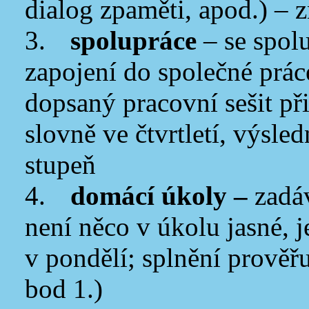
dialog zpaměti, apod.) –
3.
spolupráce
–
se spolu
zapojení do společné prác
dopsaný pracovní sešit př
slovně ve čtvrtletí, výsl
stupeň
4.
domácí úkoly –
zadá
není něco v úkolu jasné, 
v pondělí; splnění prověřu
bod 1.)