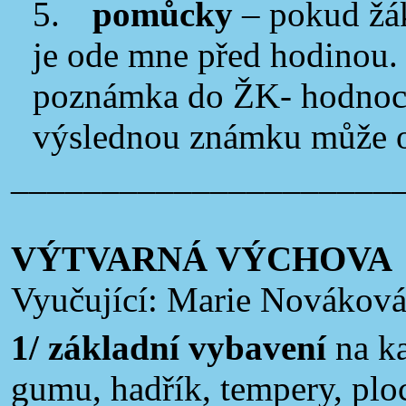
5.
pomůcky
– pokud žá
je ode mne před hodinou.
poznámka do ŽK-
hodnoce
výslednou známku může ov
_____________________
VÝTVARNÁ VÝCHOVA
Vyučující: Marie Novákov
1/ základní vybavení
na k
gumu, hadřík, tempery, ploc