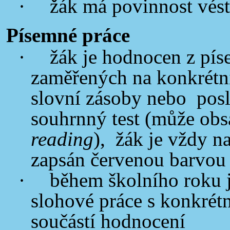
·
žák má povinnost vést
Písemné práce
·
žák je hodnocen z pí
zaměřených na konkrétní 
slovní zásoby nebo pos
souhrnný test (může obs
reading
), žák je vždy n
zapsán červenou barvo
·
během školního roku 
slohové práce s konkrétní
součástí hodnocení