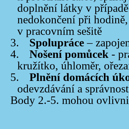
doplnění látky v případ
nedokončení při hodině
v pracovním sešitě
3.
Spolupráce
– zapojení
4.
Nošení pomůcek
- pr
kružítko, úhloměr, ořeza
5.
Plnění domácích úk
odevzdávání a správnos
Body 2.-5. mohou ovlivni