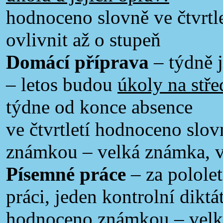
hodnoceno slovně ve čtvrt
ovlivnit až o stupeň
Domácí příprava
– týdně j
– letos budou
úkoly na stře
týdne od konce absence
ve čtvrtletí hodnoceno slov
známkou – velká známka, 
Písemné práce
– za polole
práci, jeden kontrolní diktát
hodnoceno známkou – velk