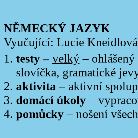
NĚMECKÝ JAZYK
Vyučující: Lucie Kneidlová
testy –
velký
– ohlášený
slovíčka, gramatické jev
aktivita
– aktivní spolup
domácí úkoly
– vypraco
pomůcky
– nošení všec