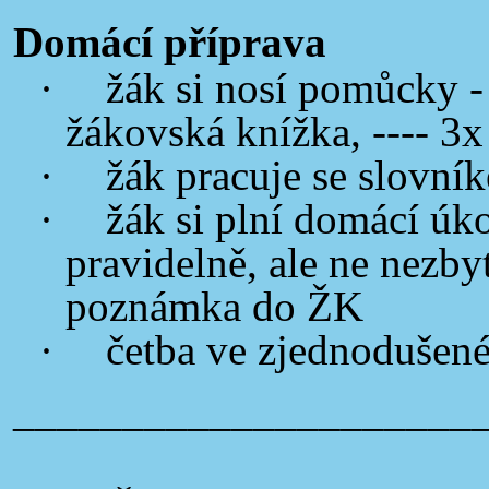
Domácí příprava
·
žák si nosí pomůcky - 
žákovská knížka, ---- 
·
žák pracuje se slovní
·
žák si plní domácí úko
pravidelně, ale ne nezby
poznámka do ŽK
·
četba ve zjednodušen
_____________________