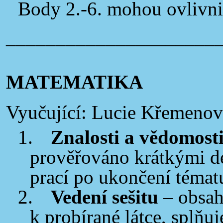
Body 2.-6. mohou ovlivni
_____________________
MATEMATIKA
Vyučující: Lucie Křemenov
1.
Znalosti a vědomost
prověřováno krátkými de
prací po ukončení tématu
2.
Vedení sešitu
– obsa
k probírané látce, splňu