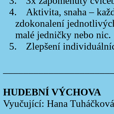
3.
3x zapomenutý cvičeb
4.
Aktivita, snaha – kaž
zdokonalení jednotlivýc
malé jedničky nebo nic.
5.
Zlepšení individuáln
_____________________
HUDEBNÍ VÝCHOVA
Vyučující: Hana Tuháčkov