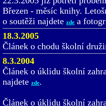
22.3.2005 již potřetí proběh
Březen - měsíc knihy. Leto
o soutěži najdete
a fotogr
zde
18.3.2005
Článek o chodu školní druži
8.3.2004
Článek o úklidu školní zahr
najdete
.
zde
Článek o úklidu školní zahr