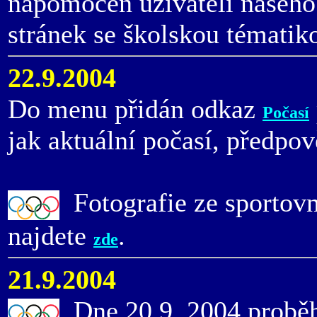
nápomocen uživateli našeho
stránek se školskou tématik
22.9.2004
Do menu přidán odkaz
Počasí
jak aktuální počasí, předpov
Fotografie ze sportovn
najdete
.
zde
21.9.2004
Dne 20.9. 2004 proběhl