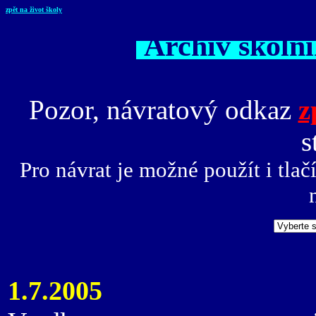
zpět na život školy
Archiv školn
Pozor, návratový odkaz
z
s
Pro návrat je možné použít i tlač
1.7.2005