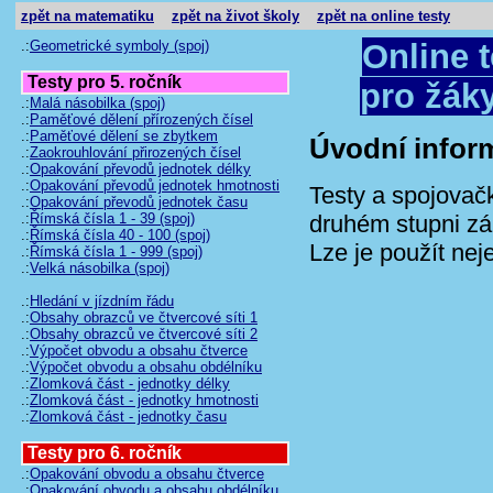
zpět na matematiku
zpět na život školy
zpět na online testy
.:
Geometrické symboly (spoj)
Online 
Testy pro 5. ročník
pro žák
.:
Malá násobilka (spoj)
.:
Paměťové dělení přírozených čísel
.:
Paměťové dělení se zbytkem
Úvodní infor
.:
Zaokrouhlování přirozených čísel
.:
Opakování převodů jednotek délky
.:
Opakování převodů jednotek hmotnosti
Testy a spojovač
.:
Opakování převodů jednotek času
.:
Římská čísla 1 - 39 (spoj)
druhém stupni zák
.:
Římská čísla 40 - 100 (spoj)
Lze je použít nej
.:
Římská čísla 1 - 999 (spoj)
.:
Velká násobilka (spoj)
.:
Hledání v jízdním řádu
.:
Obsahy obrazců ve čtvercové síti 1
.:
Obsahy obrazců ve čtvercové síti 2
.:
Výpočet obvodu a obsahu čtverce
.:
Výpočet obvodu a obsahu obdélníku
.:
Zlomková část - jednotky délky
.:
Zlomková část - jednotky hmotnosti
.:
Zlomková část - jednotky času
Testy pro 6. ročník
.:
Opakování obvodu a obsahu čtverce
.:
Opakování obvodu a obsahu obdélníku