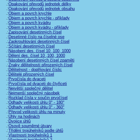
.:
Opakování převodů jednotek délky
.:
Opakování převodů jednotek obsahu
.:
Objem a povrch krychle
.:
Objem a povrch krychle - příklady
.:
Objem a povrch kvádru
.:
Objem a povrch kvádru - příklady
.:
Zapisování desetinných čísel
.:
Desetinné číslo na číselné ose
.:
Zaokrouhlování desetinných čísel
.:
Sčítání desetinných čísel
.:
Násobení des. čísel 10 ,100, 1000
.:
Dělení des. čísel 10 ,100, 1000
.:
Násobení desetinných čísel zpaměti
.:
Znaky dělitelnosti přirozených čísel
.:
Dělitelnost - doplňování číslic
.:
Dělitelé přirozených čísel
.:
Prvočísla do dvaceti
.:
Prvočísla od dvaceti do čtyřiceti
.:
Největší společný dělitel
.:
Nejmenší společný násobek
.:
Rozklad čísla v součin prvočísel
.:
Odhady velikosti úhlu 0° - 180°
.:
Odhady velikosti úhlu 0° - 360°
.:
Převod velikosti úhlu na minuty
.:
Úhly na hodinách
.:
Dvojice úhlů
.:
Osově souměrné útvary
.:
Třídění trojúhelníků podle úhlů
.:
Vlastnosti trojúhelníků 1
.:
Vlastnosti trojúhelníků 2