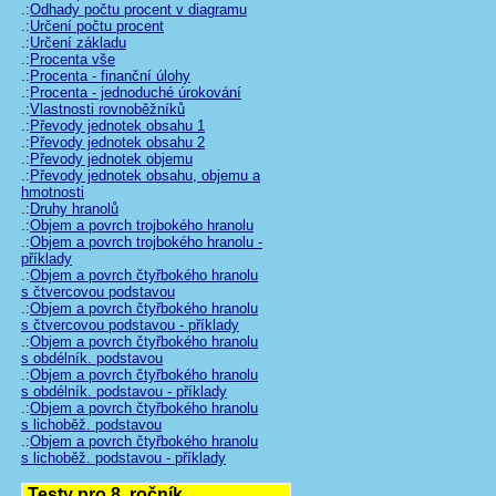
.:
Odhady počtu procent v diagramu
.:
Určení počtu procent
.:
Určení základu
.:
Procenta vše
.:
Procenta - finanční úlohy
.:
Procenta - jednoduché úrokování
.:
Vlastnosti rovnoběžníků
.:
Převody jednotek obsahu 1
.:
Převody jednotek obsahu 2
.:
Převody jednotek objemu
.:
Převody jednotek obsahu, objemu a
hmotnosti
.:
Druhy hranolů
.:
Objem a povrch trojbokého hranolu
.:
Objem a povrch trojbokého hranolu -
příklady
.:
Objem a povrch čtyřbokého hranolu
s čtvercovou podstavou
.:
Objem a povrch čtyřbokého hranolu
s čtvercovou podstavou - příklady
.:
Objem a povrch čtyřbokého hranolu
s obdélník. podstavou
.:
Objem a povrch čtyřbokého hranolu
s obdélník. podstavou - příklady
.:
Objem a povrch čtyřbokého hranolu
s lichoběž. podstavou
.:
Objem a povrch čtyřbokého hranolu
s lichoběž. podstavou - příklady
Testy pro 8. ročník