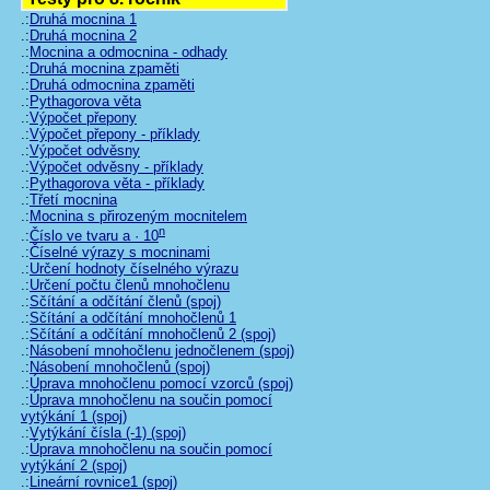
.:
Druhá mocnina 1
.:
Druhá mocnina 2
.:
Mocnina a odmocnina - odhady
.:
Druhá mocnina zpaměti
.:
Druhá odmocnina zpaměti
.:
Pythagorova věta
.:
Výpočet přepony
.:
Výpočet přepony - příklady
.:
Výpočet odvěsny
.:
Výpočet odvěsny - příklady
.:
Pythagorova věta - příklady
.:
Třetí mocnina
.:
Mocnina s přirozeným mocnitelem
n
.:
Číslo ve tvaru a · 10
.:
Číselné výrazy s mocninami
.:
Určení hodnoty číselného výrazu
.:
Určení počtu členů mnohočlenu
.:
Sčítání a odčítání členů (spoj)
.:
Sčítání a odčítání mnohočlenů 1
.:
Sčítání a odčítání mnohočlenů 2 (spoj)
.:
Násobení mnohočlenu jednočlenem (spoj)
.:
Násobení mnohočlenů (spoj)
.:
Úprava mnohočlenu pomocí vzorců (spoj)
.:
Úprava mnohočlenu na součin pomocí
vytýkání 1 (spoj)
.:
Vytýkání čísla (-1) (spoj)
.:
Úprava mnohočlenu na součin pomocí
vytýkání 2 (spoj)
.:
Lineární rovnice1 (spoj)