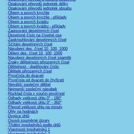
.:
Opakování převodů jednotek délky
.:
Opakování převodů jednotek obsahu
.:
Objem a povrch krychle
.:
Objem a povrch krychle - příklady
.:
Objem a povrch kvádru
.:
Objem a povrch kvádru - příklady
.:
Zapisování desetinných čísel
.:
Desetinné číslo na číselné ose
.:
Zaokrouhlování desetinných čísel
.:
Sčítání desetinných čísel
.:
Násobení des. čísel 10 ,100, 1000
.:
Dělení des. čísel 10 ,100, 1000
.:
Násobení desetinných čísel zpaměti
.:
Znaky dělitelnosti přirozených čísel
.:
Dělitelnost - doplňování číslic
.:
Dělitelé přirozených čísel
.:
Prvočísla do dvaceti
.:
Prvočísla od dvaceti do čtyřiceti
.:
Největší společný dělitel
.:
Nejmenší společný násobek
.:
Rozklad čísla v součin prvočísel
.:
Odhady velikosti úhlu 0° - 180°
.:
Odhady velikosti úhlu 0° - 360°
.:
Převod velikosti úhlu na minuty
.:
Úhly na hodinách
.:
Dvojice úhlů
.:
Osově souměrné útvary
.:
Třídění trojúhelníků podle úhlů
.:
Vlastnosti trojúhelníků 1
.:
Vlastnosti trojúhelníků 2