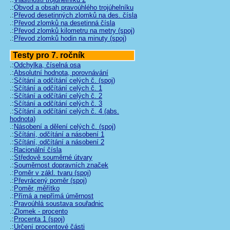
.:
Obvod a obsah pravoúhlého trojúhelníku
.:
Převod desetinných zlomků na des. čísla
.:
Převod zlomků na desetinná čísla
.:
Převod zlomků kilometru na metry (spoj)
.:
Převod zlomků hodin na minuty (spoj)
Testy pro 7. ročník
.:
Odchylka, číselná osa
.:
Absolutní hodnota, porovnávání
.:
Sčítání a odčítání celých č. (spoj)
.:
Sčítání a odčítání celých č. 1
.:
Sčítání a odčítání celých č. 2
.:
Sčítání a odčítání celých č. 3
.:
Sčítání a odčítání celých č. 4 (abs.
hodnota)
.:
Násobení a dělení celých č. (spoj)
.:
Sčítání, odčítání a násobení 1
.:
Sčítání, odčítání a násobení 2
.:
Racionální čísla
.:
Středově souměrné útvary
.:
Souměrnost dopravních značek
.:
Poměr v zákl. tvaru (spoj)
.:
Převrácený poměr (spoj)
.:
Poměr, měřítko
.:
Přímá a nepřímá úměrnost
.:
Pravoúhlá soustava souřadnic
.:
Zlomek - procento
.:
Procenta 1 (spoj)
.:
Určení procentové části