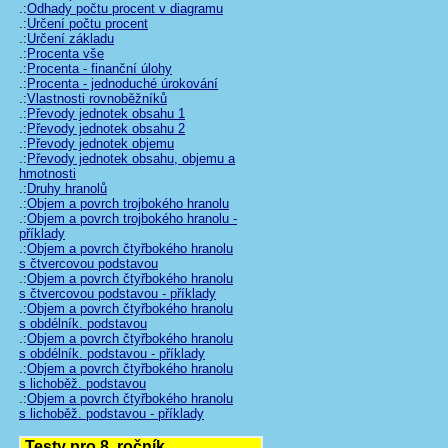
.:
Odhady počtu procent v diagramu
.:
Určení počtu procent
.:
Určení základu
.:
Procenta vše
.:
Procenta - finanční úlohy
.:
Procenta - jednoduché úrokování
.:
Vlastnosti rovnoběžníků
.:
Převody jednotek obsahu 1
.:
Převody jednotek obsahu 2
.:
Převody jednotek objemu
.:
Převody jednotek obsahu, objemu a
hmotnosti
.:
Druhy hranolů
.:
Objem a povrch trojbokého hranolu
.:
Objem a povrch trojbokého hranolu -
příklady
.:
Objem a povrch čtyřbokého hranolu
s čtvercovou podstavou
.:
Objem a povrch čtyřbokého hranolu
s čtvercovou podstavou - příklady
.:
Objem a povrch čtyřbokého hranolu
s obdélník. podstavou
.:
Objem a povrch čtyřbokého hranolu
s obdélník. podstavou - příklady
.:
Objem a povrch čtyřbokého hranolu
s lichoběž. podstavou
.:
Objem a povrch čtyřbokého hranolu
s lichoběž. podstavou - příklady
Testy pro 8. ročník