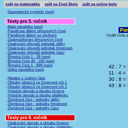
zpět na matematiku
zpět na život školy
zpět na online testy
.:
Geometrické symboly (spoj)
Testy pro 5. ročník
.:
Malá násobilka (spoj)
Pam
.:
Paměťové dělení přírozených čísel
.:
Paměťové dělení se zbytkem
Vyděl čísla 
.:
Zaokrouhlování přirozených čísel
.:
Opakování převodů jednotek délky
.:
Opakování převodů jednotek hmotnosti
.:
Opakování převodů jednotek času
.:
Římská čísla 1 - 39 (spoj)
.:
Římská čísla 40 - 100 (spoj)
.:
Římská čísla 1 - 999 (spoj)
42 :
7 =
.:
Velká násobilka (spoj)
11 :
4 =
.:
Hledání v jízdním řádu
30 :
8 =
.:
Obsahy obrazců ve čtvercové síti 1
43 :
8 =
.:
Obsahy obrazců ve čtvercové síti 2
.:
Výpočet obvodu a obsahu čtverce
.:
Výpočet obvodu a obsahu obdélníku
.:
Zlomková část - jednotky délky
.:
Zlomková část - jednotky hmotnosti
.:
Zlomková část - jednotky času
Testy pro 6. ročník
.:
Opakování obvodu a obsahu čtverce
.:
Opakování obvodu a obsahu obdélníku