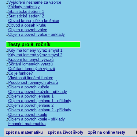
.:
Vyjádření neznámé za vzorce
.:
Základy statistiky
.:
Statistické šetření 1
.:
Statistické šetření 2
.:
Obvod kruhu, délka kružnice
.:
Obvod a obsah kruhu
.:
Objem a povrch válce
.:
Objem a povrch válce - příklady
Testy pro 9. ročník
.:
Kdy má lomený výraz smysl 1
.:
Kdy má lomený výraz smysl 2
.:
Krácení lomených výrazů
.:
Sčítání lomených výrazů
.:
Odčítání lomených výrazů
.:
Co je funkce?
.:
Vlastnosti lineární funkce
.:
Podobnost rovinných útvarů
.:
Objem a povrch kužele
.:
Objem a povrch kužele - příklady
.:
Objem a povrch jehlanu 1
.:
Objem a povrch jehlanu 1 - příklady
.:
Objem a povrch jehlanu 2
.:
Objem a povrch jehlanu 2 - příklady
.:
Objem a povrch koule
.:
Objem a povrch koule - příklady
.:
Finanční matematika
zpět na matematiku
zpět na život školy
zpět na online testy
Námě