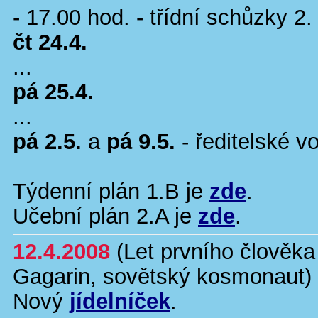
- 17.00 hod. - třídní schůzky 2.
čt 24.4.
...
pá 25.4.
...
pá 2.5.
a
pá 9.5.
- ředitelské v
Týdenní plán 1.B je
zde
.
Učební plán 2.A je
zde
.
12.4.2008
(Let prvního člověka 
Gagarin, sovětský kosmonaut)
Nový
jídelníček
.