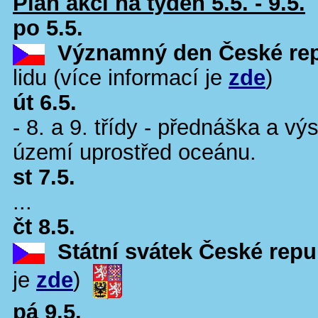
Plán akcí na týden 5.5. - 9.5.
po 5.5.
Významný den České rep
lidu (více informací je
zde
)
út 6.5.
- 8. a 9. třídy - přednáška a vý
území uprostřed oceánu.
st 7.5.
...
čt 8.5.
Státní svátek České repu
je
zde
)
pá 9.5.