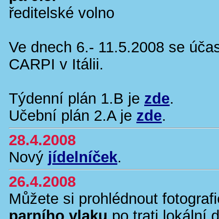
ředitelské volno
Ve dnech 6.- 11.5.2008 se úča
CARPI v Itálii.
Týdenní plán 1.B je
zde
.
Učební plán 2.A je
zde
.
28.4.2008
Nový
jídelníček
.
26.4.2008
Můžete si prohlédnout fotograf
parního vlaku
po trati lokální 