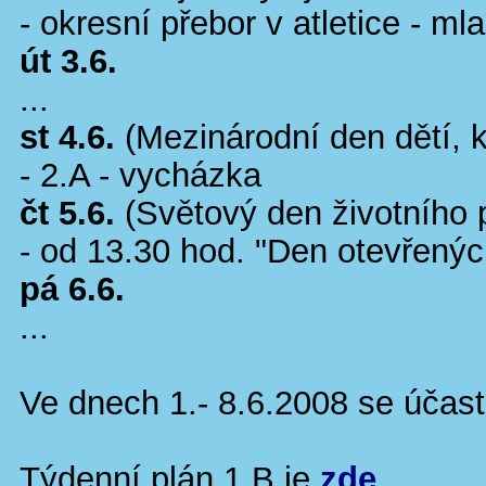
- okresní přebor v atletice - ml
út 3.6.
...
st 4.6.
(Mezinárodní den dětí, k
- 2.A - vycházka
čt 5.6.
(Světový den životního p
- od 13.30 hod. "Den otevřenýc
pá 6.6.
...
Ve dnech 1.- 8.6.2008 se účast
Týdenní plán 1.B je
zde
.