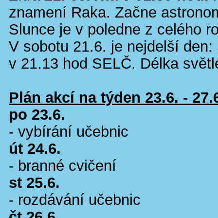
znamení Raka. Začne astronom
Slunce je v poledne z celého r
V sobotu 21.6. je nejdelší den
v 21.13 hod SELČ. Délka světl
Plán akcí na týden 23.6. - 27.
po 23.6.
- vybírání učebnic
út 24.6.
- branné cvičení
st 25.6.
- rozdávání učebnic
čt 26.6.