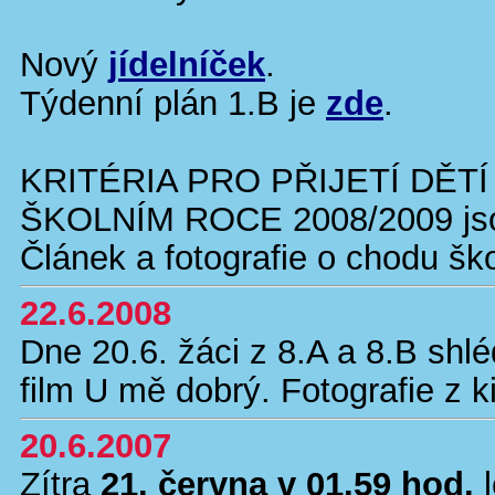
Nový
jídelníček
.
Týdenní plán 1.B je
zde
.
KRITÉRIA PRO PŘIJETÍ DĚT
ŠKOLNÍM ROCE 2008/2009 j
Článek a fotografie o chodu šk
22.6.2008
Dne 20.6. žáci z 8.A a 8.B shl
film U mě dobrý. Fotografie z 
20.6.2007
Zítra
21. června v 01.59 hod.
l