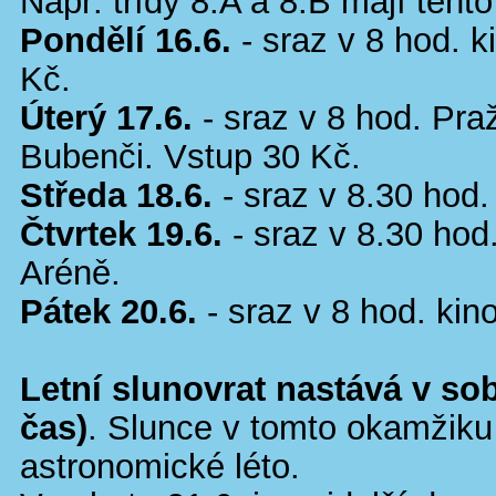
Např. třídy 8.A a 8.B mají tent
Pondělí 16.6.
- sraz v 8 hod. k
Kč.
Úterý 17.6.
- sraz v 8 hod. Pr
Bubenči. Vstup 30 Kč.
Středa 18.6.
- sraz v 8.30 hod.
Čtvrtek 19.6.
- sraz v 8.30 hod
Aréně.
Pátek 20.6.
- sraz v 8 hod. kin
Letní slunovrat nastává v so
čas)
. Slunce v tomto okamžiku
astronomické léto.