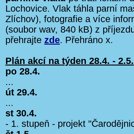
Lochovice. Vlak táhla parní m
Zlíchov), fotografie a více info
(soubor wav, 840 kB) z příjezd
přehrajte
zde
. Přehráno
x.
Plán akcí na týden 28.4. - 2.5.
po 28.4.
...
út 29.4.
...
st 30.4.
- 1. stupeň - projekt "Čarodějni