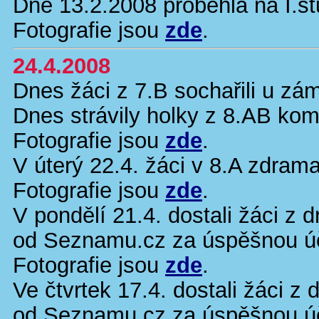
Dne 13.2.2008 proběhla na I.st
Fotografie jsou
zde
.
24.4.2008
Dnes žáci z 7.B sochařili u zá
Dnes strávily holky z 8.AB k
Fotografie jsou
zde
.
V úterý 22.4. žáci v 8.A zdrama
Fotografie jsou
zde
.
V pondělí 21.4. dostali žáci z 
od Seznamu.cz za úspěšnou úča
Fotografie jsou
zde
.
Ve čtvrtek 17.4. dostali žáci 
od Seznamu.cz za úspěšnou úča