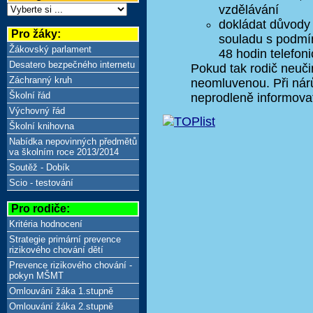
vzdělávání
dokládat důvody 
Pro žáky:
souladu s podmí
Žákovský parlament
48 hodin telefon
Desatero bezpečného internetu
Pokud tak rodič neuč
Záchranný kruh
neomluvenou. Při nár
Školní řád
neprodleně informovat
Výchovný řád
Školní knihovna
Nabídka nepovinných předmětů
va školním roce 2013/2014
Soutěž - Dobík
Scio - testování
Pro rodiče:
Kritéria hodnocení
Strategie primární prevence
rizikového chování dětí
Prevence rizikového chování -
pokyn MŠMT
Omlouvání žáka 1.stupně
Omlouvání žáka 2.stupně