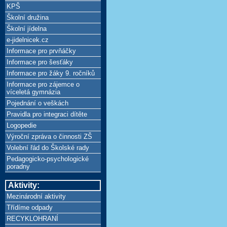
KPŠ
Školní družina
Školní jídelna
e-jidelnicek.cz
Informace pro prvňáčky
Informace pro šesťáky
Informace pro žáky 9. ročníků
Informace pro zájemce o
víceletá gymnázia
Pojednání o veškách
Pravidla pro integraci dítěte
Logopedie
Výroční zpráva o činnosti ZŠ
Volební řád do Školské rady
Pedagogicko-psychologické
poradny
Aktivity:
Mezinárodní aktivity
Třídíme odpady
RECYKLOHRANÍ