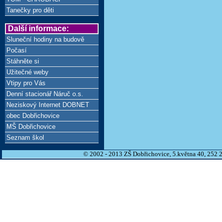
Tanečky pro děti
Další informace:
Sluneční hodiny na budově
Počasí
Stáhněte si
Užitečné weby
Vtipy pro Vás
Denní stacionář Náruč o.s.
Neziskový Internet DOBNET
obec Dobřichovice
MŠ Dobřichovice
Seznam škol
© 2002 - 2013 ZŠ Dobřichovice, 5.května 40, 252 