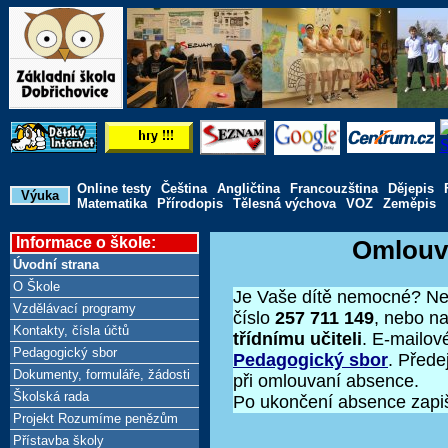
Online testy
Čeština
Angličtina
Francouzština
Dějepis
Výuka
Matematika
Přírodopis
Tělesná výchova
VOZ
Zeměpis
Informace o škole:
Omlouvá
Úvodní strana
O Škole
Je Vaše dítě nemocné? Nepř
Vzdělávací programy
číslo
257 711 149
, nebo n
Kontakty, čísla účtů
třídnímu učiteli
. E-mailov
Pedagogický sbor
Pedagogický sbor
. Přede
Dokumenty, formuláře, žádosti
při omlouvaní absence.
Školská rada
Po ukončení absence zapiš
Projekt Rozumíme penězům
Přístavba školy