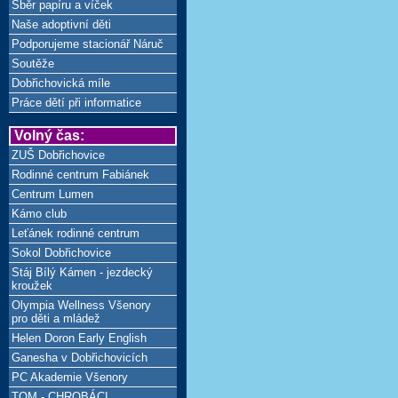
Sběr papíru a víček
Naše adoptivní děti
Podporujeme stacionář Náruč
Soutěže
Dobřichovická míle
Práce dětí při informatice
Volný čas:
ZUŠ Dobřichovice
Rodinné centrum Fabiánek
Centrum Lumen
Kámo club
Leťánek rodinné centrum
Sokol Dobřichovice
Stáj Bílý Kámen - jezdecký
kroužek
Olympia Wellness Všenory
pro děti a mládež
Helen Doron Early English
Ganesha v Dobřichovicích
PC Akademie Všenory
TOM - CHROBÁCI