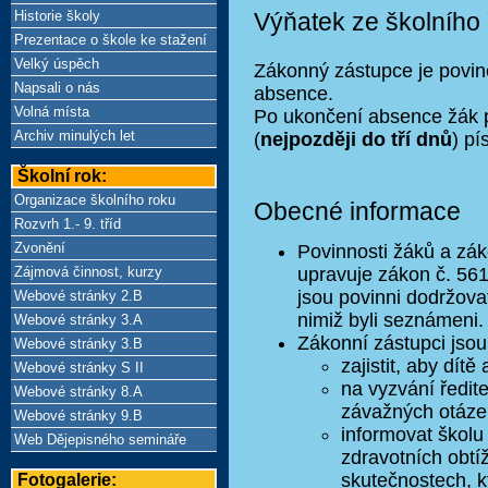
Historie školy
Výňatek ze školního
Prezentace o škole ke stažení
Velký úspěch
Zákonný zástupce je povin
Napsali o nás
absence.
Volná místa
Po ukončení absence žák 
Archiv minulých let
(
nejpozději do tří dnů
) p
Školní rok:
Organizace školního roku
Obecné informace
Rozvrh 1.- 9. tříd
Zvonění
Povinnosti žáků a zák
Zájmová činnost, kurzy
upravuje zákon č. 561
jsou povinni dodržovat
Webové stránky 2.B
nimiž byli seznámeni.
Webové stránky 3.A
Zákonní zástupci jsou
Webové stránky 3.B
zajistit, aby dít
Webové stránky S II
na vyzvání ředit
Webové stránky 8.A
závažných otázek
Webové stránky 9.B
informovat školu
Web Dějepisného semináře
zdravotních obtí
skutečnostech, k
Fotogalerie: