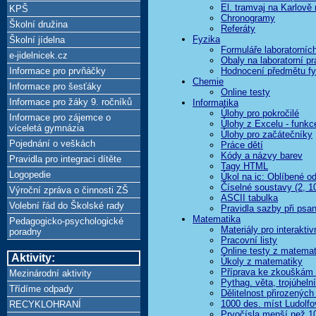
El. tramvaj na Karlově
KPŠ
Chronogramy
Školní družina
Referáty
Fyzika
Školní jídelna
Formuláře laboratorních
e-jidelnicek.cz
Obaly na laboratorní p
Informace pro prvňáčky
Hodnocení předmětu fy
Chemie
Informace pro šesťáky
Online testy
Informace pro žáky 9. ročníků
Informatika
Úlohy pro pokročilé
Informace pro zájemce o
Úlohy z Excelu - funkc
víceletá gymnázia
Úlohy pro začátečníky
Pojednání o veškách
Práce dětí
Kódy a názvy barev
Pravidla pro integraci dítěte
Tagy HTML
Logopedie
Úkol na ic: Oblíbené o
Číselné soustavy (2, 10
Výroční zpráva o činnosti ZŠ
ASCII tabulka
Volební řád do Školské rady
Pravidla sazby při psan
Matematika
Pedagogicko-psychologické
Materiály pro interaktivn
poradny
Pracovní listy
Online testy z matemat
Aktivity:
Úkoly z matematiky
Příprava ke zkouškám
Mezinárodní aktivity
Pythag. věta, trojúhelní
Třídíme odpady
Dělitelnost přirozených
1000 des. míst Ludolfo
RECYKLOHRANÍ
Prvočísla menší než 1