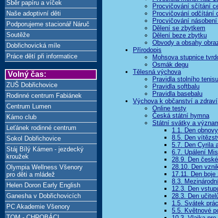
Sběr papíru a víček
Procvičování sčítání c
Naše adoptivní děti
Procvičování odčítání 
Procvičování násobení 
Podporujeme stacionář Náruč
Dělení se zbytkem
Soutěže
Dělení beze zbytku
Obvody a obsahy obra
Dobřichovická míle
Přírodopis
Práce dětí při informatice
Mohsova stupnice tvrdo
Osmák degu
Tělesná výchova
Volný čas:
Pravidla stolního tenis
ZUŠ Dobřichovice
Pravidla softbalu
Pravidla basebalu
Rodinné centrum Fabiánek
Výchova k občanství a zdraví
Centrum Lumen
Online testy
Česká státní hymna
Kámo club
Státní svátky a význa
Leťánek rodinné centrum
1.1. Den obnovy
8.5. Den vítězst
Sokol Dobřichovice
5.7. Den Cyrila 
Stáj Bílý Kámen - jezdecký
6.7. Upálení Mi
kroužek
28.9. Den české
28.10. Den vznik
Olympia Wellness Všenory
17.11. Den boje
pro děti a mládež
8.3. Mezinárodn
Helen Doron Early English
12.3. Den vstu
Ganesha v Dobřichovicích
28.3. Den učitel
1.5. Svátek prá
PC Akademie Všenory
5.5. Květnové p
TOM - CHROBÁCI
10.3. Vlajka pro