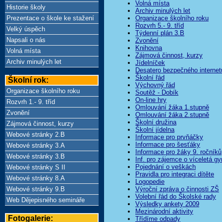
Volná místa
Historie školy
Archiv minulých let
Prezentace o škole ke stažení
Organizace školního roku
Rozvrh 5.- 9. tříd
Velký úspěch
Týdenní plán 3.B
Napsali o nás
Zvonění
Knihovna
Volná místa
Zájmová činnost, kurzy
Archiv minulých let
Jídelníček
Desatero bezpečného internet
Školní řád
Školní rok:
Výchovný řád
Organizace školního roku
Soutěž - Dobík
On-line hry
Rozvrh 1.- 9. tříd
Omlouvání žáka 1.stupně
Zvonění
Omlouvání žáka 2.stupně
Školní družina
Zájmová činnost, kurzy
Školní jídelna
Webové stránky 2.B
Informace pro prvňáčky
Informace pro šesťáky
Webové stránky 3.A
Informace pro žáky 9. ročníků
Webové stránky 3.B
Inf. pro zájemce o víceletá g
Pojednání o veškách
Webové stránky S II
Pravidla pro integraci dítěte
Webové stránky 8.A
Logopedie
Webové stránky 9.B
Výroční zpráva o činnosti ZŠ
Volební řád do Školské rady
Web Dějepisného semináře
Výsledky ankety 2009
Mezinárodní aktivity
Fotogalerie:
Třídíme odpady