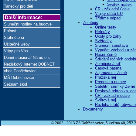
Svátek matek
Tanečky pro děti
ČR - základní údaje
Vlajky států EU
Další informace:
Třídíme odpad
Zeměpis
Sluneční hodiny na budově
Online testy
Počasí
Referáty
Úkoly pro žáky
Stáhněte si
Světadíly
Užitečné weby
Sluneční soustava
Výpočet východu a zá
Vtipy pro Vás
Noční Země
Denní stacionář Náruč o.s.
Střídání ročních obdob
Zeměpisná síť
Neziskový Internet DOBNET
Časová pásma
obec Dobřichovice
Zajímavosti Země
Pražská nej
MŠ Dobřichovice
Precese a nutace
Seznam škol
Satelitní snímky Země
Desková tektonika, oc
ČR - základní údaje
Světová nej
Rozloha států, obyvate
Dokumenty
© 2002 - 2013 ZŠ Dobřichovice, 5.května 40, 252 