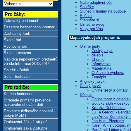
Naše adoptivní děti
Soutěže
Sluneční hodiny na budově
Pro žáky:
Počasí
Stáhněte si
Žákovský parlament
Užitečné weby
Desatero bezpečného internetu
Vtipy pro Vás
Záchranný kruh
Mapa výukových programů:
Školní řád
Výchovný řád
Online testy
Český jazyk
Školní knihovna
dějepis
Nabídka nepovinných předmětů
Chemie
va školním roce 2013/2014
Informatika
Matematika
Soutěž - Dobík
Občanská výchova
Scio - testování
Zeměpis
Anglický jazyk
Český jazyk
Pro rodiče:
Online testy a diktáty
Kritéria hodnocení
Dějepis
Online testy z dějepisu
Strategie primární prevence
Gotický sloh v českýc
rizikového chování dětí
Kronika Dobřichovic
Prevence rizikového chování -
Jul. a Gregor. kalendář
pokyn MŠMT
Jan Amos Komenský - 
Jan Hus - životopis
Omlouvání žáka 1.stupně
Karel IV. - životopis, 
Omlouvání žáka 2.stupně
Památník Lidice (národ