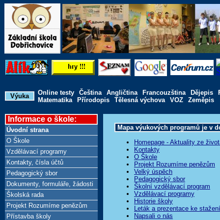
Online testy
Čeština
Angličtina
Francouzština
Dějepis
Výuka
Matematika
Přírodopis
Tělesná výchova
VOZ
Zeměpis
Informace o škole:
Mapa výukových programů je v do
Úvodní strana
O Škole
Homepage - Aktuality ze život
Kontakty
Vzdělávací programy
O Škole
Kontakty, čísla účtů
Projekt Rozumíme penězům
Velký úspěch
Pedagogický sbor
Pedagogický sbor
Dokumenty, formuláře, žádosti
Školní vzdělávací program
Vzdělávací programy
Školská rada
Historie školy
Projekt Rozumíme penězům
Leták a prezentace ke stažen
Napsali o nás
Přístavba školy